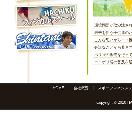
環境問題が取沙汰さ
未来を担う子供達の
こんな思いからエコ
身近なことから見直
ポリ袋の販売を行っ
エコポリ袋の普及を
HOME
会社概要
スポーツマネジメ
Copyright © 2010 HA