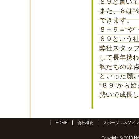
８９と書いて
また、８は“
できます。
８＋９＝“や”
８９という社
弊社スタッ
して長年携
私たちの原
といった願い
“８９”から
勢いで成長
HOME
会社概要
スポーツマネジメ
Copyright © 2010 HA