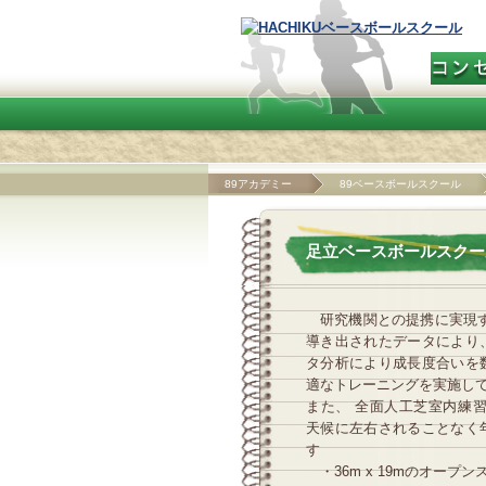
89アカデミー
89ベースボールスクール
足立ベースボールスクー
研究機関との提携に実現
導き出されたデータにより
タ分析により成長度合いを
適なトレーニングを実施し
また、 全面人工芝室内練習場
天候に左右されることなく
す
・36m x 19mのオープン