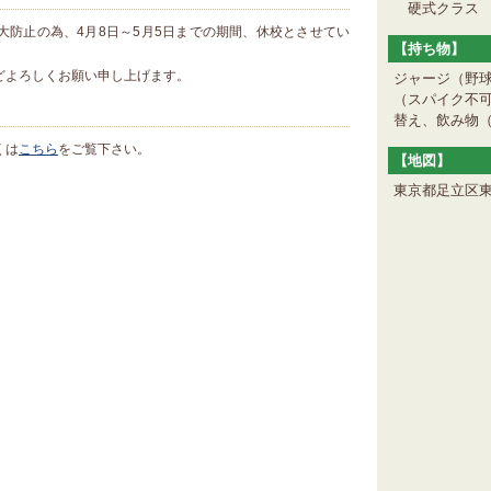
硬式クラス
大防止の為、4月8日～5月5日までの期間、休校とさせてい
【持ち物】
どよろしくお願い申し上げます。
ジャージ（野
（スパイク不
替え、飲み物
くは
こちら
をご覧下さい。
【地図】
東京都足立区東伊