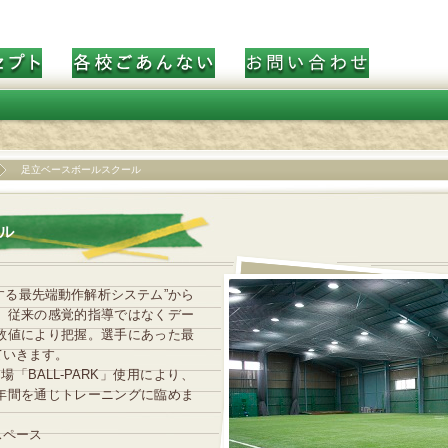
足立ベースボールスクール
ル
する最先端動作解析システム”から
、従来の感覚的指導ではなくデー
数値により把握。選手にあった最
ていきます。
「BALL-PARK」使用により、
年間を通じトレーニングに臨めま
スペース