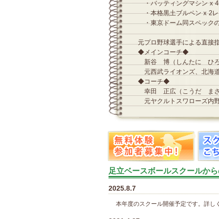
・バッティングマシン x 
・本格黒土ブルペン x 2
・東京ドーム同スペックの
元プロ野球選手による直接
◆メインコーチ◆
新谷 博（しんたに ひ
元西武ライオンズ、北海道
◆コーチ◆
幸田 正広（こうだ ま
元ヤクルトスワローズ内
足立ベースボールスクールから
2025.8.7
本年度のスクール開催予定です。詳し