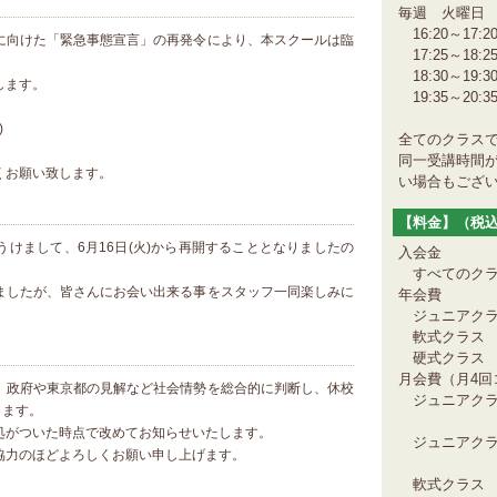
毎週 火曜日
16:20～17:2
に向けた「緊急事態宣言」の再発令により、本スクールは臨
17:25～18:2
18:30～19:3
します。
19:35～20:3
)
全てのクラス
同一受講時間
くお願い致します。
い場合もござ
【料金】（税
けまして、6月16日(火)から再開することとなりましたの
入会金
すべてのクラス
ましたが、皆さんにお会い出来る事をスタッフ一同楽しみに
年会費
ジュニアクラ
軟式クラス
硬式クラス
月会費（月4回
、政府や東京都の見解など社会情勢を総合的に判断し、休校
ジュニアクラ
きます。
8,
処がついた時点で改めてお知らせいたします。
ジュニアクラ
協力のほどよろしくお願い申し上げます。
5,
軟式クラス