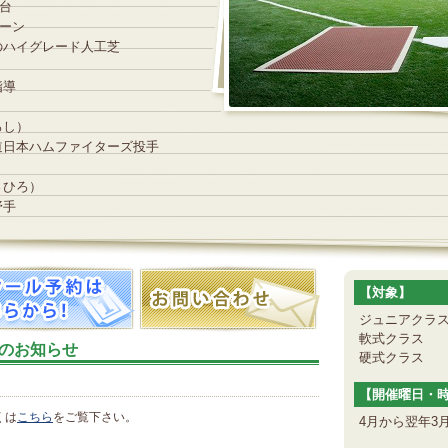
4台
レーン
ハイグレード人工芝
指導
ろし）
日本ハムファイターズ投手
さひろ）
野手
【対象】
ジュニアクラス
軟式クラス （
のお知らせ
硬式クラス 
【開催曜日・
くは
こちら
をご覧下さい。
4月から翌年3月